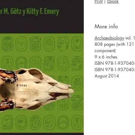
Print
|
Ebook
More info
Archaeobiology
vol. 
808 pages (with 121 f
component)
9 x 6 inches
ISBN 978-1-937040-
ISBN 978-1-937040-1
August 2014