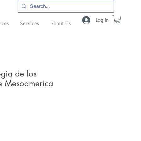
Log In
rces
Services
About Us
gia de los
e Mesoamerica