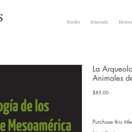
Books
Journals
Resou
La Arqueolo
Animales d
Price
$85.00
Purchase this title