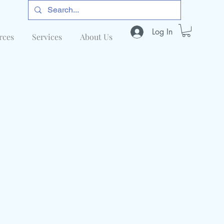
Log In
rces
Services
About Us